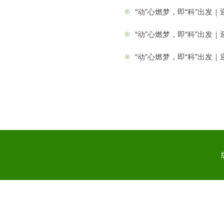
“动”心燃梦，即“科”出发
“动”心燃梦，即“科”出发
“动”心燃梦，即“科”出发