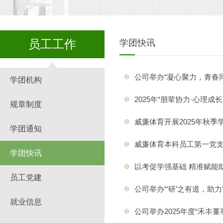
员工工作
学团快讯
公司举办“凝心聚力，青春
学团机构
2025年“朋辈协力·心理
规章制度
威廉体育开展2025年秋季
学团通知
威廉体育本科员工第一党
学团快讯
以考促学强基础 精准赋能
员工党建
公司举办“‘研’之有道，助力
就业信息
公司举办2025年度“禾丰