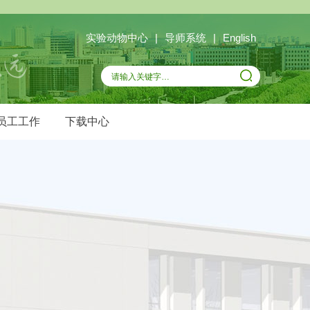
实验动物中心
|
导师系统
|
English
员工工作
下载中心