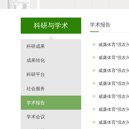
科研与学术
学术报告
威廉体育“强农兴
科研成果
威廉体育“强农兴
成果转化
威廉体育“强农兴
科研平台
威廉体育“强农兴
社会服务
威廉体育“强农兴
学术报告
威廉体育“强农兴
学术会议
威廉体育“强农兴