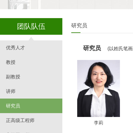
团队队伍
研究员
研究员
优秀人才
(以姓氏笔画
教授
副教授
讲师
研究员
正高级工程师
李莉