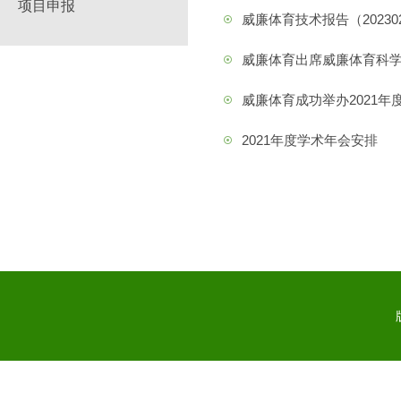
项目申报
威廉体育技术报告（20230
威廉体育出席威廉体育科
威廉体育成功举办2021年
2021年度学术年会安排