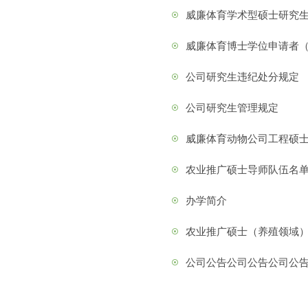
威廉体育学术型硕士研究
威廉体育博士学位申请者
公司研究生违纪处分规定
公司研究生管理规定
威廉体育动物公司工程硕
农业推广硕士导师队伍名
办学简介
农业推广硕士（养殖领域
公司公告公司公告公司公