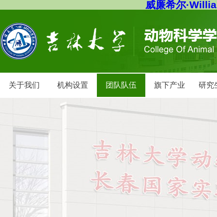
威廉希尔·Willi
关于我们
机构设置
团队队伍
旗下产业
研究