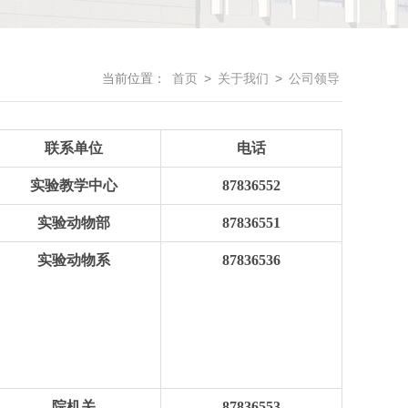
当前位置：
首页
>
关于我们
>
公司领导
联系单位
电话
实验教学中心
87836552
实验动物部
87836551
实验动物系
87836536
院机关
87836553