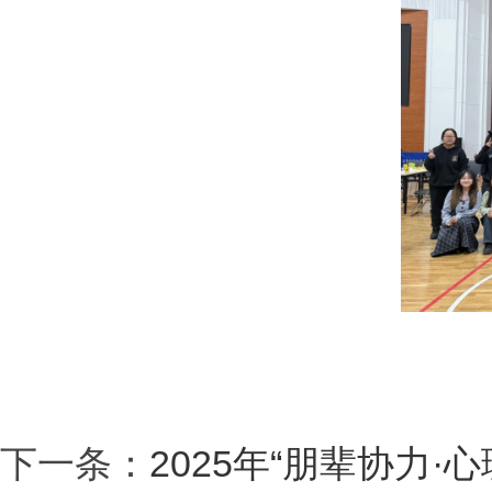
下一条：
2025年“朋辈协力