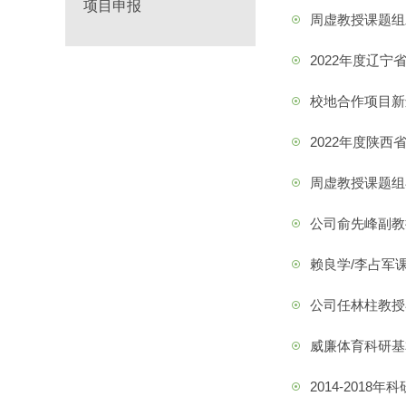
项目申报
周虚教授课题组
2022年度辽
校地合作项目新
2022年度陕
周虚教授课题组在《
公司俞先峰副教授
赖良学/李占军课
公司任林柱教授
威廉体育科研基
2014-2018