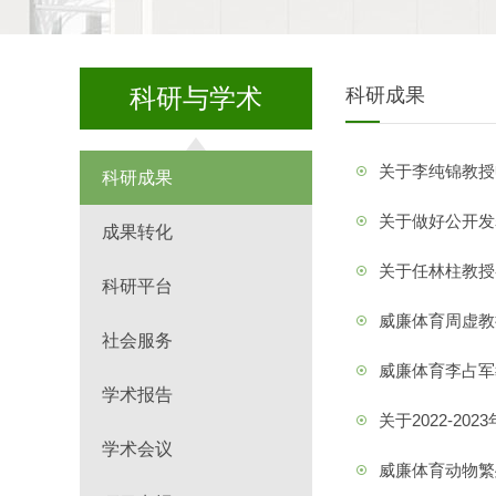
科研与学术
科研成果
关于李纯锦教授申
科研成果
关于做好公开发
成果转化
关于任林柱教授
科研平台
威廉体育周虚教
社会服务
威廉体育李占军教授
学术报告
关于2022-2
学术会议
威廉体育动物繁