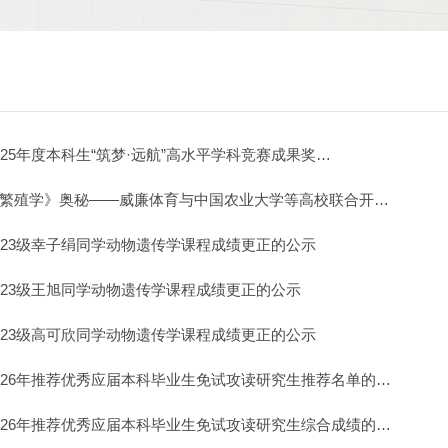
25年度本科生“筑梦·远航”高水平学科竞赛成果奖…
繁殖学》奥秘——威廉体育与中国农业大学等高校联合开…
023级幸子绢同学动物遗传学课程成绩更正的公示
023级王旭同学动物遗传学课程成绩更正的公示
023级高可欣同学动物遗传学课程成绩更正的公示
026年推荐优秀应届本科毕业生免试攻读研究生推荐名单的…
026年推荐优秀应届本科毕业生免试攻读研究生综合成绩的…