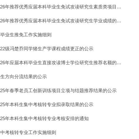
026年推荐优秀应届本科毕业生免试攻读研究生素质类项目…
026年推荐优秀应届本科毕业生免试攻读研究生学业成绩的…
本科毕业生推免工作实施细则
022级冯楚乔同学猪生产学课程成绩更正的公示
026年应届本科毕业生直接攻读博士学位研究生推荐名额的…
本科生方向分流结果的公示
025年春季老员工创新训练项目立项与结题推荐结果的公示
025年本科生集中考核转专业拟录取结果的公示
025年本科生集中考核转专业考核安排的通知
生集中考核转专业工作实施细则