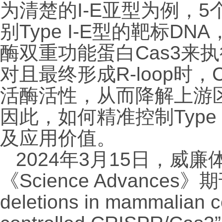
为清楚的
I-E
亚型为例，
5
别
Type I-E
型的靶标
DNA
酶双重功能蛋白
Cas3
来执
对且最终形成
R-loop
时，
活酶活性，从而降解上游
因此，如何精准控制
Type 
及应用价值。
2024
年
3
月
15
日，威廉
《
Science Advances
》期
deletions in mammalian c