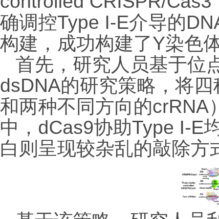
controlled CRISPR/Cas3
确调控
Type I-E
介导的
DN
构建，成功构建了
Y
染色
首先，研究人员基于位
dsDNA
的研究策略，将四
和两种不同方向的
crRNA
中，
dCas9
协助
Type I-E
白则呈现较杂乱的敲除方