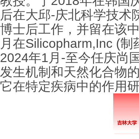
教授。于
2018
年在韩国
后在大邱
-
庆北科学技术
博士后工作，并留在该
月在
Silicopharm,Inc (
制
2024
年
1
月
-
至今任庆尚
发生机制和天然化合物
它在特定疾病中的作用