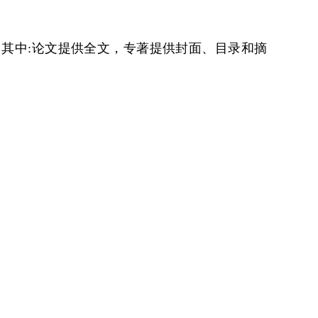
其中:论文提供全文，专著提供封面、目录和摘