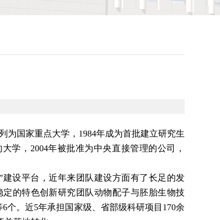
列为国家重点大学，1984年成为首批建立研究生
建设的大学，2004年被批准为中央直接管理的公司，
科”建设平台，近年来团队建设方面有了长足的发
稳定的特色创新研究团队动物配子与胚胎生物技
个。近5年承担国家级、省部级科研项目170余