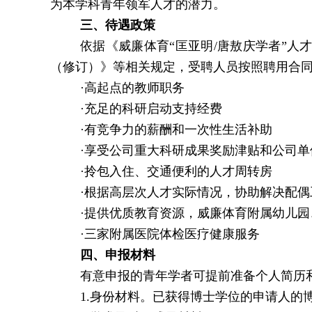
为本学科青年领军人才的潜力。
三、待遇政策
依据《威廉体育“匡亚明/唐敖庆学者”
（修订）》等相关规定，受聘人员按照聘用合
·高起点的教师职务
·充足的科研启动支持经费
·有竞争力的薪酬和一次性生活补助
·享受公司重大科研成果奖励津贴和公司单
·拎包入住、交通便利的人才周转房
·根据高层次人才实际情况，协助解决配偶
·提供优质教育资源，威廉体育附属幼儿园
·三家附属医院体检医疗健康服务
四、申报材料
有意申报的青年学者可提前准备个人简历
1.身份材料。已获得博士学位的申请人