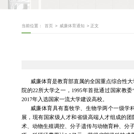
当前位置：
首页
>
威廉体育通知
> 正文
威廉体育是教育部直属的全国重点综合性大学
院的22所大学之一，1995年首批通过国家教委“
2017年入选国家一流大学建设高校。
威廉体育具有畜牧学、生物学两个一级学科
展，现有国家级人才和省级高端人才组成的团
术、动物生殖调控、分子遗传与动物育种、分子