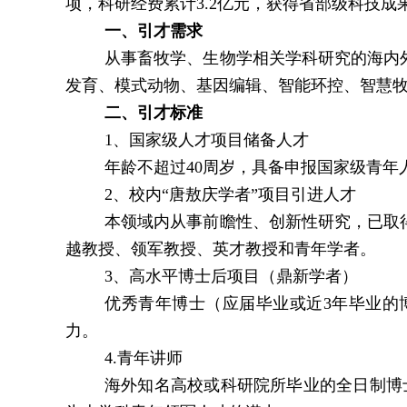
项，科研经费累计3.2亿元，获得省部级科技成
一、引才需求
从事畜牧学、生物学相关学科研究的海内
发育、模式动物、基因编辑、智能环控、智慧
二、引才标准
1、国家级人才项目储备人才
年龄不超过40周岁，具备申报国家级青年
2、校内“唐敖庆学者”项目引进人才
本领域内从事前瞻性、创新性研究，已取
越教授、领军教授、英才教授和青年学者。
3、高水平博士后项目（鼎新学者）
优秀青年博士（应届毕业或近3年毕业的
力。
4.青年讲师
海外知名高校或科研院所毕业的全日制博