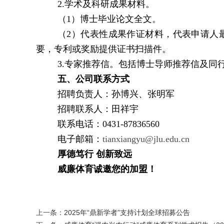
2.学术及科研成果材料。
（1）博士毕业论文全文。
（2）代表性成果作证材料，代表申请人
要，专利或奖励提供证书扫描件。
3.专家推荐信。包括博士导师推荐信及同
五、公司联系方式
招聘负责人：孙博兴、张明军
招聘联系人：田祥宇
联系电话：0431-87836560
电子邮箱：
tianxiangyu@jlu.edu.cn
厚德笃行 创新致远
威廉体育诚邀您的加盟！
上一条：
2025年“鼎新学者”支持计划全球招募公告