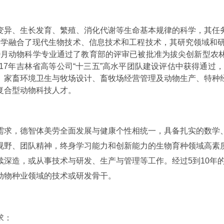
变异、生长发育、繁殖、消化代谢等生命基本规律的科学，其任
科学融合了现代生物技术、信息技术和工程技术，其研究领域和
0
月动物科学专业通过了教育部的评审已被批准为拔尖创新型农
17
年吉林省高等公司“十三五”高水平团队建设评估中获得通过，
、家畜环境卫生与牧场设计、畜牧场经营管理及动物生产、特种
复合型动物科技人才。
需求，德智体美劳全面发展与健康个性相统一，具备扎实的数学
视野、团队精神，终身学习能力和创新能力的生物育种领域高素
续深造，或从事技术与研发、生产与管理等工作。经过
5
到
10
年
动物种业领域的技术或研发骨干。
求：