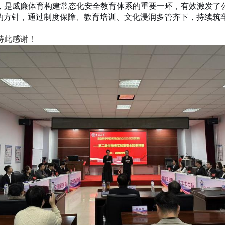
，是威廉体育构建常态化安全教育体系的重要一环，有效激发了
的方针，通过制度保障、教育培训、文化浸润多管齐下，持续筑
特此感谢！