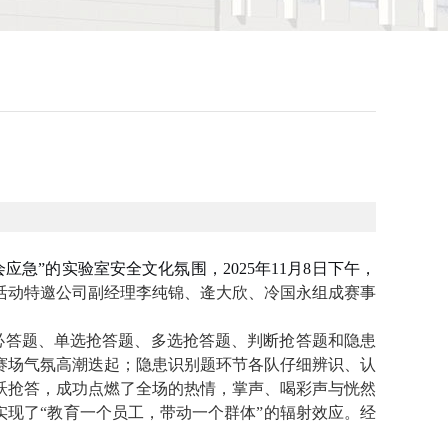
”的实验室安全文化氛围，2025年11月8日下午，
活动特邀公司副经理李纯锦、逄大欣、冷国永组成赛事
必答题、单选抢答题、多选抢答题、判断抢答题和隐患
赛场气氛高潮迭起；隐患识别题环节各队仔细辨识、认
跃抢答，成功点燃了全场的热情，掌声、喝彩声与恍然
实现了
“
教育一个员工，带动一个群体
”
的辐射效应。经