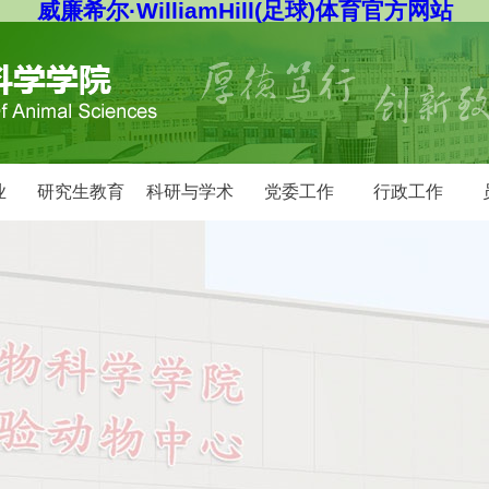
威廉希尔·WilliamHill(足球)体育官方网站
业
研究生教育
科研与学术
党委工作
行政工作