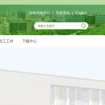
实验动物中心
|
导师系统
|
English
员工工作
下载中心