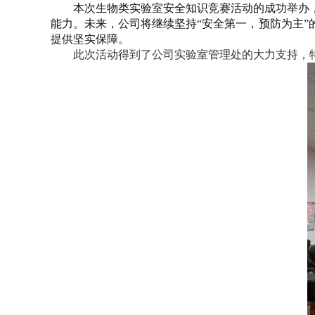
本次生物类实验室安全知识
竞赛活动
的成功举办
能力。未来，公司将继续坚持
“
安全第一，预防为主
”
提供坚实保障。
此次活动得到了公司实验室管理处的大力支持，