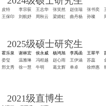
2024
级硕士研究生
皮特
李宗荻
王志华
张笑然
赵佳瑞
张书奕
王保印
刘航妤
周秋云
梁婧虹
曲丹杨
孙璨
2025级硕士研究生
霍乐泉
谢林宏
侯永威
杨鸿旭
李禹函
王翠平
娄玺
温雅琳
冯程越
赵心雨
王伊涵
苏蕊
邢文秀
徐一慧
牛明
葛文辉
单卓
徐烨惠
2021级直博生