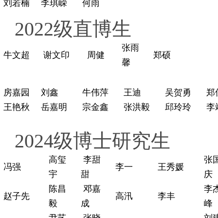
刘若楠
李琪嵘
何雨
2022级直博生
张雨
牛文超
谢文印
周健
郑硕
馨
房嘉园
刘鑫
牛伟萍
王迪
吴贺勇
郑
王艳秋
岳嘉明
宗金鑫
张洪毅
邱玲玲
李
2024级博士研究生
高玺
李甜
张
冯强
李一
王秀媛
宇
甜
庆
陈昌
邓嘉
李
赵子先
高汛
李丰
毅
成
峰