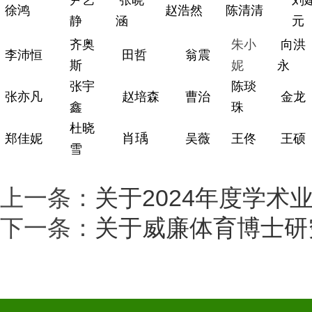
尹艺
张晓
刘
徐鸿
赵浩然
陈清清
静
涵
元
齐奥
朱小
向洪
李沛恒
田哲
翁震
斯
妮
永
张宇
陈琰
张亦凡
赵培森
曹治
金龙
鑫
珠
杜晓
肖
瑀
郑佳妮
吴薇
王佟
王硕
雪
上一条：
关于2024年度学
下一条：
关于威廉体育博士研